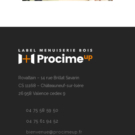
Rovaltain – 14 rue Brillat Savarin
CS 11168 – Châteauneuf-sur-Isère
26 958 Valence cedex 9
04 75 58 59 50
04 75 61 94 52
bienvenue@procimeup.fr