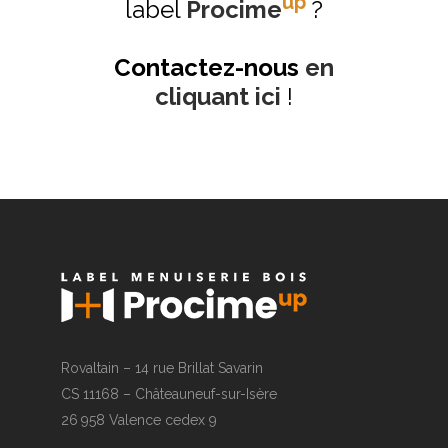
up
label
Procime
?
Contactez-nous
en
cliquant ici
!
Rovaltain – 14 rue Brillat Savarin
CS 11168 – Châteauneuf-sur-Isère
26 958 Valence cedex 9