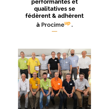
performantes et
qualitatives se
fédèrent & adhèrent
up
à
Procime
.