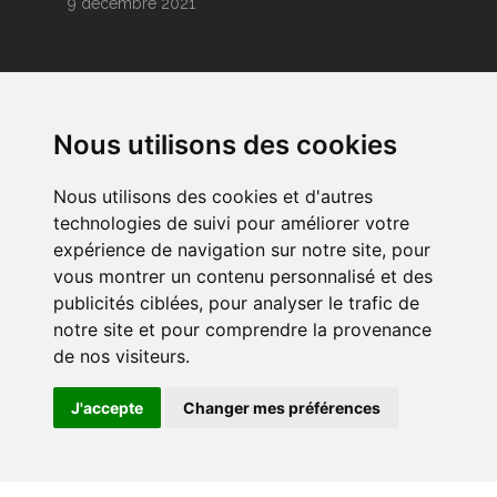
9 décembre 2021
L’ESSENTIEL DE LA MARQUE PROCIMEUP
La Marque
Nous utilisons des cookies
Les Performances
Nous utilisons des cookies et d'autres
technologies de suivi pour améliorer votre
Les Fabricants
expérience de navigation sur notre site, pour
vous montrer un contenu personnalisé et des
Contactez-nous
publicités ciblées, pour analyser le trafic de
notre site et pour comprendre la provenance
Mentions Légales
de nos visiteurs.
J'accepte
Changer mes préférences
Copyright
Modifier mes préférences en matières de cookies