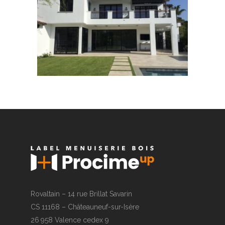
Rovaltain – 14 rue Brillat Savarin
CS 11168 – Châteauneuf-sur-Isère
26 958 Valence cedex 9