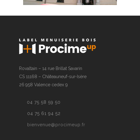
Rovaltain – 14 rue Brillat Savarin
CS 11168 – Châteauneuf-sur-Isère
26 958 Valence cedex 9
04 75 58 59 50
04 75 61 94 52
bienvenue@procimeup.fr