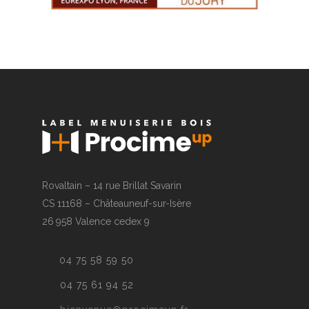
Rovaltain – 14 rue Brillat Savarin
CS 11168 – Châteauneuf-sur-Isère
26 958 Valence cedex 9
04 75 58 59 50
04 75 61 94 52