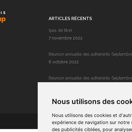
ARTICLES RÉCENTS
(pas de titre)
7 novembre 2022
Réunion annuelle des adhérents-Septembr
6 octobre 2022
Réunion annuelle des adhérents-Septembr
9 décembre 2021
Nous utilisons des coo
Nous utilisons des cookies et d'aut
Copyright
expérience de navigation sur notre 
des publicités ciblées, pour analyse