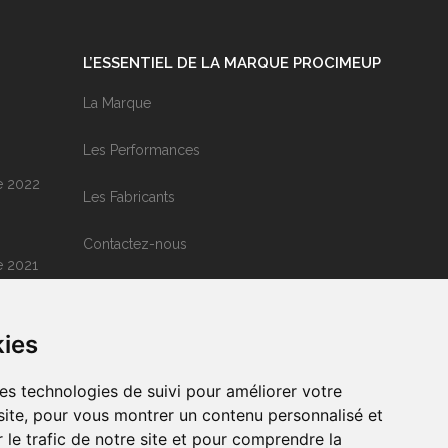
L’ESSENTIEL DE LA MARQUE PROCIMEUP
La Marque
Les Performances
e 2022
Les Fabricants
Contactez-nous
e 2021
Mentions Légales
kies
res technologies de suivi pour améliorer votre
site, pour vous montrer un contenu personnalisé et
r le trafic de notre site et pour comprendre la