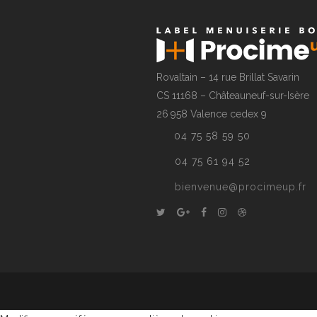
Rovaltain – 14 rue Brillat Savarin
CS 11168 – Châteauneuf-sur-Isère
26 958 Valence cedex 9
04 75 58 59 50
04 75 61 94 52
bienvenue@procimeup.fr